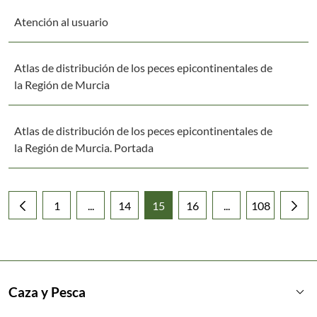
Atención al usuario
Atlas de distribución de los peces epicontinentales de
la Región de Murcia
Atlas de distribución de los peces epicontinentales de
la Región de Murcia. Portada
1
...
14
15
16
...
108
Página
Páginas intermedias Use TAB para desplazarse
Página
Página
Página
Páginas intermedia
Página
keyboard_arrow_down
Caza y Pesca