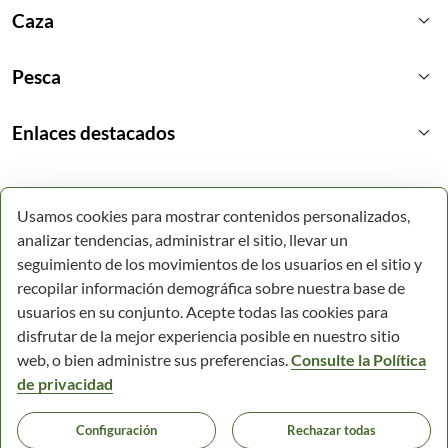
keyboard_arrow_down
Caza
keyboard_arrow_down
Pesca
keyboard_arrow_down
Enlaces destacados
Usamos cookies para mostrar contenidos personalizados,
analizar tendencias, administrar el sitio, llevar un
seguimiento de los movimientos de los usuarios en el sitio y
recopilar información demográfica sobre nuestra base de
usuarios en su conjunto. Acepte todas las cookies para
disfrutar de la mejor experiencia posible en nuestro sitio
web, o bien administre sus preferencias.
Consulte la Política
de privacidad
© Todos los derechos reservados.
Configuración
Rechazar todas
Comunidad Autónoma de la Región de Murcia.