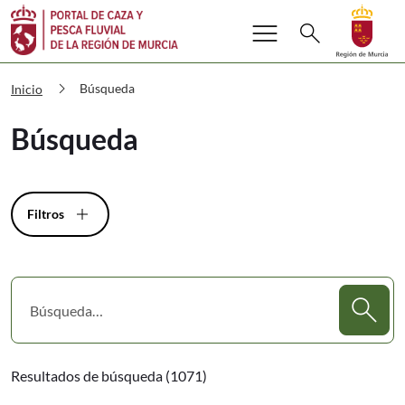
Buscar
menu
Volver a
Ir a
search
Cazaypesca Búsqueda
chevron_right
Búsqueda
Inicio
Búsqueda
Filtros
Resultados de búsqueda (1071)