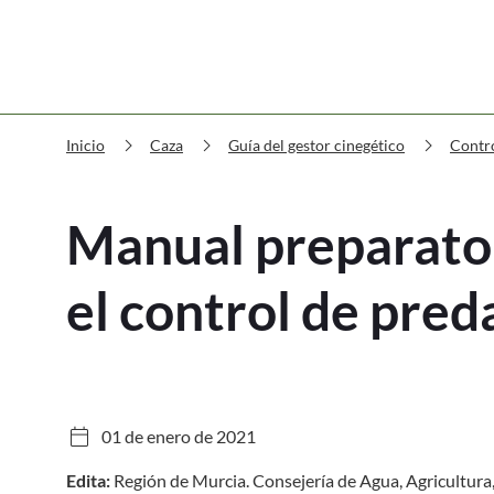
chevron_right
chevron_right
chevron_right
Inicio
Caza
Guía del gestor cinegético
Contr
Manual preparator
el control de pred
calendar_today
01 de enero de 2021
Edita:
Región de Murcia. Consejería de Agua, Agricultura