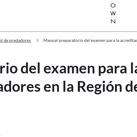
o
w
n
chevron_right
Manual preparatorio del examen para la acreditac
ol de predadores
io del examen para l
adores en la Región 
,