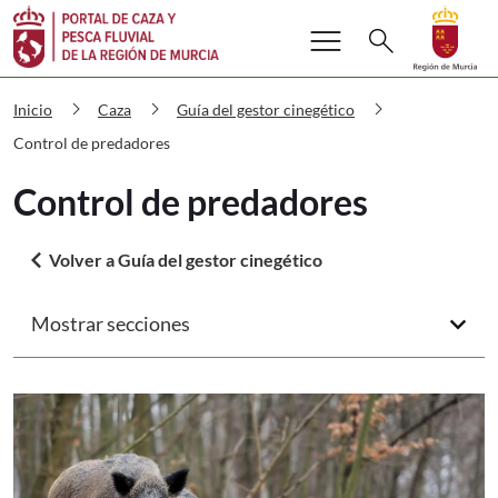
Buscar
menu
Volver a
Ir a
search
Cazaypesca Control de predadores
chevron_right
chevron_right
chevron_right
Inicio
Caza
Guía del gestor cinegético
Control de predadores
Control de predadores
arrow_back_ios
Volver a Guía del gestor cinegético
Mostrar secciones
arrow_forward_ios