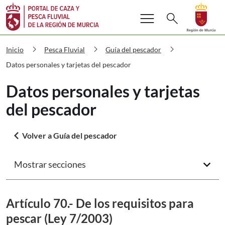
Buscar
menu
Volver a
Ir a
search
Cazaypesca Datos personales y tarjet
chevron_right
chevron_right
chevron_right
Inicio
Pesca Fluvial
Guía del pescador
Datos personales y tarjetas del pescador
Datos personales y tarjetas
del pescador
arrow_back_ios
Volver a Guía del pescador
Mostrar secciones
arrow_forward_ios
Artículo 70.- De los requisitos para
pescar (Ley 7/2003)