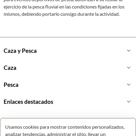
ejercicio de la pesca fluvial en las condiciones fijadas en los
mismos, debiendo portarlo consigo durante la actividad.
keyboard_arrow_down
Caza y Pesca
keyboard_arrow_down
Caza
keyboard_arrow_down
Pesca
keyboard_arrow_down
Enlaces destacados
Usamos cookies para mostrar contenidos personalizados,
analizar tendencias, administrar el sitio, llevar un