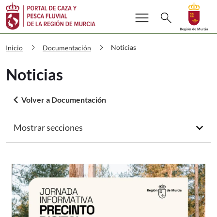
Buscar
menu
Volver a
Ir a
search
Cazaypesca Noticias
chevron_right
chevron_right
Noticias
Inicio
Documentación
Noticias
arrow_back_ios
Volver a Documentación
Mostrar secciones
arrow_forward_ios