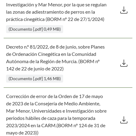
Des
Investigación y Mar Menor, por la que se regulan
download
las zonas de adiestramiento de perros en la
práctica cinegética (BORM nº 22 de 27/1/2024)
(Documento [.pdf] 0,49 MB)
Decreto n.º 81/2022, de 8 de junio, sobre Planes
de Ordenación Cinegética en la Comunidad
Des
download
Autónoma de la Región de Murcia. (BORM nº
142 de 22 de junio de 2022)
(Documento [.pdf] 1,46 MB)
Corrección de error de la Orden de 17 de mayo
de 2023 de la Consejería de Medio Ambiente,
Mar Menor, Universidades e Investigación sobre
Des
download
periodos hábiles de caza para la temporada
2023/2024 en la CARM.(BORM nº 124 de 31 de
mayo de 2023))