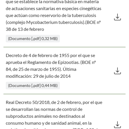
que se establece la normativa básica en materia
de actuaciones sanitarias en especies cinegéticas
Des
download
que actúan como reservorio de la tuberculosis
(complejo Mycobacterium tuberculosis).(BOE nº
38 de 13 de febrero
(Documento [.pdf] 0,32 MB)
Decreto de 4 de febrero de 1955 por el que se
aprueba el Reglamento de Epizootias. (BOE nº
Des
download
84, de 25 de marzo de 1955). Última
modificación: 29 de julio de 2014
(Documento [.pdf] 0,44 MB)
Real Decreto 50/2018, de 2 de febrero, por el que
se desarrollan las normas de control de
subproductos animales no destinados al
Des
download
consumo humano y de sanidad animal, en la