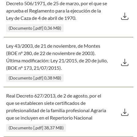
Decreto 506/1971, de 25 de marzo, por el que se
Des
aprueba el Reglamento para la ejecución de la
download
Ley de Caza de 4 de abril de 1970.
(Documento [.pdf] 0,36 MB)
Ley 43/2003, de 21 de noviembre, de Montes
(BOE nº 280, de 22 de noviembre de 2003).
Des
download
Última modificación: Ley 21/2015, de 20 de julio,
(BOE nº 173, 21/07/2015).
(Documento [.pdf] 0,38 MB)
Real Decreto 627/2013, de 2 de agosto, por el
que se establecen siete certificados de
Des
download
profesionalidad de la familia profesional Agraria
que se incluyen en el Repertorio Nacional
(Documento [.pdf] 38,37 MB)