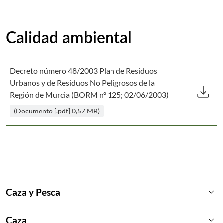
Calidad ambiental
Decreto número 48/2003 Plan de Residuos
Des
Urbanos y de Residuos No Peligrosos de la
download
Región de Murcia (BORM nº 125; 02/06/2003)
(Documento [.pdf] 0,57 MB)
keyboard_arrow_down
Caza y Pesca
keyboard_arrow_down
Caza