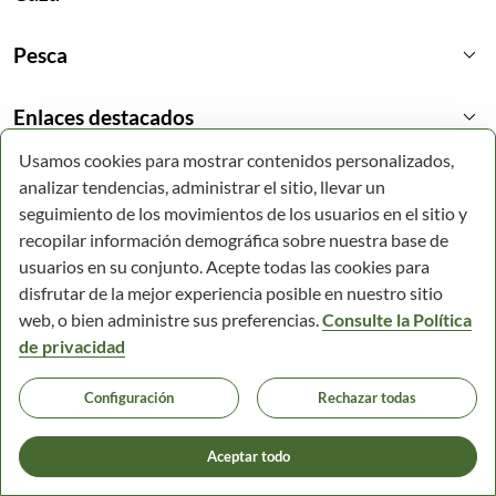
keyboard_arrow_down
Pesca
keyboard_arrow_down
Enlaces destacados
Usamos cookies para mostrar contenidos personalizados,
analizar tendencias, administrar el sitio, llevar un
seguimiento de los movimientos de los usuarios en el sitio y
recopilar información demográfica sobre nuestra base de
usuarios en su conjunto. Acepte todas las cookies para
disfrutar de la mejor experiencia posible en nuestro sitio
web, o bien administre sus preferencias.
Consulte la Política
de privacidad
Configuración
Rechazar todas
© Todos los derechos reservados.
Comunidad Autónoma de la Región de Murcia.
Aceptar todo
Accesibilidad
Mapa web
Aviso legal
Política de cookies