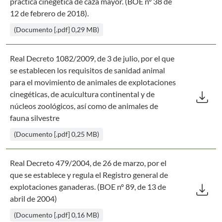
práctica cinegética de caza mayor. (BOE nº 38 de
12 de febrero de 2018).
(Documento [.pdf] 0,29 MB)
Real Decreto 1082/2009, de 3 de julio, por el que
se establecen los requisitos de sanidad animal
para el movimiento de animales de explotaciones
Des
download
cinegéticas, de acuicultura continental y de
núcleos zoológicos, así como de animales de
fauna silvestre
(Documento [.pdf] 0,25 MB)
Real Decreto 479/2004, de 26 de marzo, por el
que se establece y regula el Registro general de
Des
download
explotaciones ganaderas. (BOE nº 89, de 13 de
abril de 2004)
(Documento [.pdf] 0,16 MB)