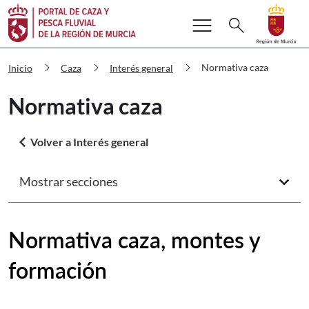
Buscar
menu
Volver a
Ir a
search
Cazaypesca Normativa caza
chevron_right
chevron_right
chevron_right
Normativa caza
Inicio
Caza
Interés general
Normativa caza
arrow_back_ios
Volver a Interés general
Mostrar secciones
arrow_forward_ios
Normativa caza, montes y
formación