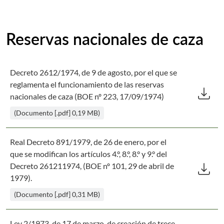
Reservas nacionales de caza
Decreto 2612/1974, de 9 de agosto, por el que se
Des
reglamenta el funcionamiento de las reservas
download
nacionales de caza (BOE nº 223, 17/09/1974)
(Documento [.pdf] 0,19 MB)
Real Decreto 891/1979, de 26 de enero, por el
que se modifican los artículos 4.°, 8.°, 8.° y 9.° del
Des
download
Decreto 261211974, (BOE nº 101, 29 de abril de
1979).
(Documento [.pdf] 0,31 MB)
Ley 2/1973, de 17 de marzo, de creación de trece