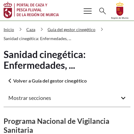
Buscar
menu
Volver a
Ir a
search
Cazaypesca Sanidad cinegética: Enfer
chevron_right
chevron_right
chevron_right
Inicio
Caza
Guía del gestor cinegético
Sanidad cinegética: Enfermedades, ...
Sanidad cinegética:
Enfermedades, ...
arrow_back_ios
Volver a Guía del gestor cinegético
Mostrar secciones
arrow_forward_ios
Programa Nacional de Vigilancia
Sanitaria