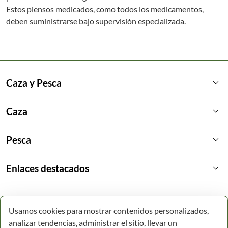
Estos piensos medicados, como todos los medicamentos,
deben suministrarse bajo supervisión especializada.
keyboard_arrow_down
Caza y Pesca
keyboard_arrow_down
Caza
keyboard_arrow_down
Pesca
keyboard_arrow_down
Enlaces destacados
Usamos cookies para mostrar contenidos personalizados,
analizar tendencias, administrar el sitio, llevar un